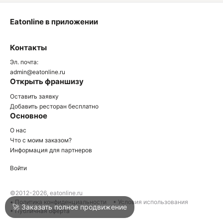
Eatonline в приложении
О
Контакты
О
Эл. почта:
admin@eatonline.ru
Открыть франшизу
Оставить заявку
Добавить ресторан бесплатно
Основное
Войти
О нас
Что с моим заказом?
Информация для партнеров
Город
Нижний Тагил
Войти
Написать в техподдержку
©2012-2026, eatonline.ru
• Политика конфиденциальности
• Условия использования
🚀 Заказать полное продвижение
• Публичная оферта