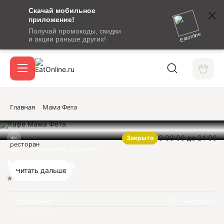
Скачай мобильное
номер
приложение!
SMS-
Получай промокоды, скидки
сообщение
Eatonline
и акции раньше других!
с
Акции
кодом
подтверждения
О сервисе
Главная
Мама Фета
С 09:00 до 24:00
Закрыто
Откры
ресторан
Вход / регистрация
Кафе-Ресторан-Бар-Доставка
Мама Фета
Читать дальше
Нет оценок
Отзывов нет
Информация